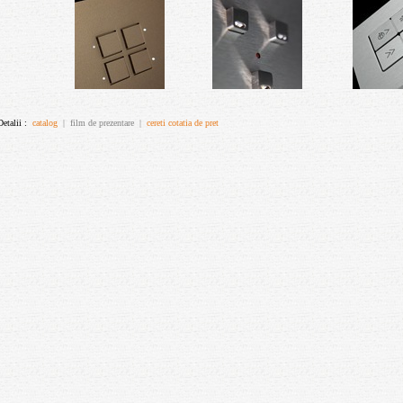
Detalii :
catalog
| film de prezentare |
cereti cotatia de pret