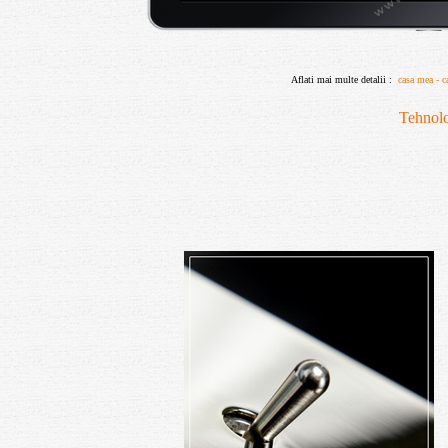
Aflati mai multe detalii :
casa mea - c
Tehnolo