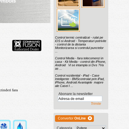
>
Control termic centralizat - rulat pe
iOS si Android - Temperaturi potrivite
- control de la distanta
Monitorizarea si controlul punctelor
...
Control Media - fara telecomenzi in
casa - Kit Media - control din iPhone,
Android Vi se intampla si Dvs ?Va
as ...
Control rezidential - iPad - Case
Inteligente - BMScontrolat prin iPad,
iPhone, Android Avantajele majore
ale Casei I ...
xtinderi fara
Abonare la newsletter
u
Trimite
Convertor
OnLine
Categoria