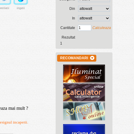
entila
tii
irigatii
Din
In
Cantitate
Calculeaza
Rezultat
1
RECOMANDARI
eaza mai mult ?
esignul incaperii.