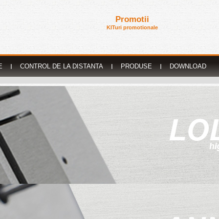
Promotii
KITuri promotionale
E
I
CONTROL DE LA DISTANTA
I
PRODUSE
I
DOWNLOAD