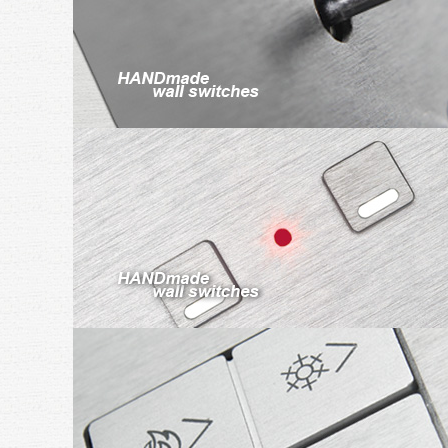
Automatizarea proceselor industriale
electrice | pneumatice | hidraulice