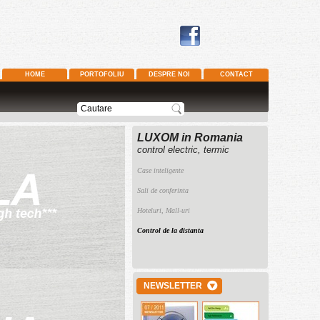
HOME
PORTOFOLIU
DESPRE NOI
CONTACT
LUXOM in Romania
control electric, termic
Case inteligente
Sali de conferinta
Hoteluri, Mall-uri
Control de la distanta
NEWSLETTER