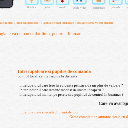
iluminat
prize
termic
jaluzele
audio-video
antiefractie
v
astelul meu
|
moft sau necesitate?
|
avantajele casei inteligente
|
casa inteligenta vs casa standard
gia le va da oamenilor timp, pentru a fi umani
Intrerupatoare si pupitre de comanda
control local, central sau de la distanta
Intrerupatorul care iese in evidenta pentru a da un plus de valoare ?
Intrerupatorul care ramane modest in umbra incaperii ?
Intrerupatorul montat pe perete sau pupitrul de control in buzunar ?
Care va avantaj
Intrerupatoare speciale, finisari de top.
Gama completa i
n armonie totala cu d