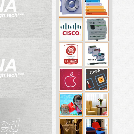
or
il HMI.
mabile
re,