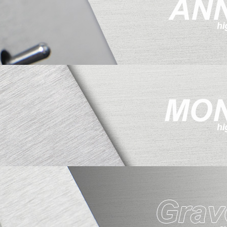
Servicii de mentenanta
Reabilitarea si mentenanta utilajel
existente.
Servicii de modernizari
Extinderea functiilor.
Afisarea parametrilor urmariti.
Controlul utilajului prin ecran tact
Implementarea automatelor progra
de control PLC.
Controlul miscarii prin servomotoa
motoare pas-cu-pas sau clasice.
Servicii de cercetari
Automatizarea utilajelor unicat.